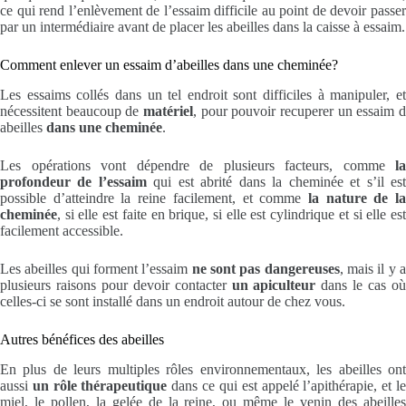
ce qui rend l’enlèvement de l’essaim difficile au point de devoir passer
par un intermédiaire avant de placer les abeilles dans la caisse à essaim.
Comment enlever un essaim d’abeilles dans une cheminée?
Les essaims collés dans un tel endroit sont difficiles à manipuler, et
nécessitent beaucoup de
matériel
, pour pouvoir recuperer un essaim d
abeilles
dans une cheminée
.
Les opérations vont dépendre de plusieurs facteurs, comme
la
profondeur de l’essaim
qui est abrité dans la cheminée et s’il es
possible d’atteindre la reine facilement, et comme
la nature de l
cheminée
, si elle est faite en brique, si elle est cylindrique et si elle est
facilement accessible.
Les abeilles qui forment l’essaim
ne sont pas dangereuses
, mais il y 
plusieurs raisons pour devoir contacter
un apiculteur
dans le cas o
celles-ci se sont installé dans un endroit autour de chez vous.
Autres bénéfices des abeilles
En plus de leurs multiples rôles environnementaux, les abeilles ont
aussi
un rôle
thérapeutique
dans ce qui est appelé l’apithérapie, et l
miel, le pollen, la gelée de la reine, ou même le venin des abeilles